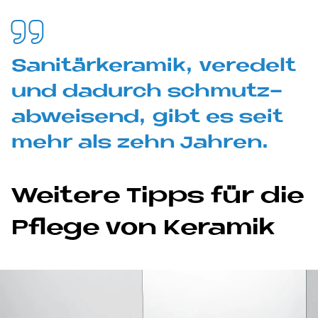
Sa­ni­tär­ke­ra­mik, ver­edelt
und da­durch schmutz­
ab­wei­send, gibt es seit
mehr als zehn Jah­ren.
Wei­te­re Tipps für die
Pfle­ge von Ke­ra­mik