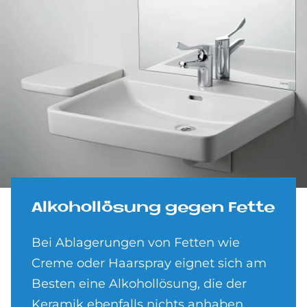
Al­ko­hollösung ge­gen Fet­te
Bei Ablagerungen von Fetten wie
Creme oder Haarspray eignet sich am
Besten eine Alkohollösung, die der
Keramik ebenfalls nichts anhaben